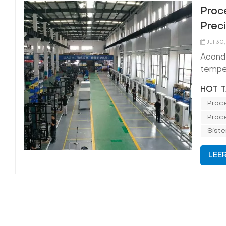
Proc
Prec
Jul 30
Acondi
temper
datos,
HOT T
automa
Proc
inspec
Proc
Sist
LEE