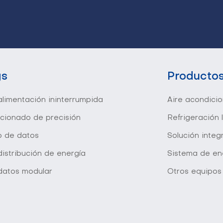
gs
Producto
limentación ininterrumpida
Aire acondici
icionado de precisión
Refrigeración 
o de datos
Solución inte
istribución de energía
Sistema de en
datos modular
Otros equipos