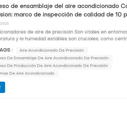
eso de ensamblaje del aire acondicionado C
ision: marco de inspección de calidad de 10 
, 2025
cionadores de aire de precisión Son vitales en entorno
atura y la humedad estables son cruciales, como cent
 salas de telecomunicaciones, laboratorios y plantas de
AGS :
Aire Acondicionado De Precisión
tización industrial. En Coolnet, seguimos un riguroso p
eso De Ensamblaje De Aire Acondicionado De Precisión
ción de calidad de 10 pas...
eso De Producción De Aire Acondicionado De Precisión
emas De Aire Acondicionado
R