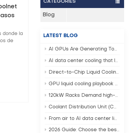
CATEGORIES
oolnet
Blog
pasos
s donde la
LATEST BLOG
ros de
AI GPUs Are Generating Too Much Heat — Can Traditional Data Centers Still Survive? (AI GPU Rack Cooling)
roceso de
AI data center cooling that lowers PUE and TCO
Direct-to-Chip Liquid Cooling in 2026 What Operators Must Know
GPU liquid cooling playbook for NVIDIA Rubin era clusters
120kW Racks Demand high-density data center cooling Not Air
Coolant Distribution Unit (CDU) selection for AI HPC racks
From air to AI data center liquid cooling in 2026
2026 Guide: Choose the best CDU for data center AI racks