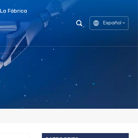
 La Fábrica
Español
Unidad De Distribución De Energía Inteligente
Estantes De Gabinetes De Batería
English
中文
العربية
español