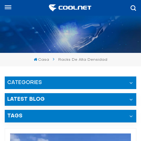
Español
English
中文
Casa
Racks De Alta Densidad
العربية
español
CATEGORIES
LATEST BLOG
TAGS