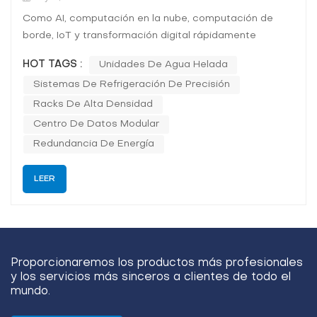
Como AI, computación en la nube, computación de
borde, IoT y transformación digital rápidamente
remodelar economías globales, la demanda de
HOT TAGS :
Unidades De Agua Helada
empresas resilientes y de alto rendimiento Los centros
Sistemas De Refrigeración De Precisión
de datos nunca han sido tan grandes. Empresas,
gobiernos e instituciones de investigación impulsan la
Racks De Alta Densidad
nec...
Centro De Datos Modular
Redundancia De Energía
LEER
Proporcionaremos los productos más profesionales
y los servicios más sinceros a clientes de todo el
mundo.