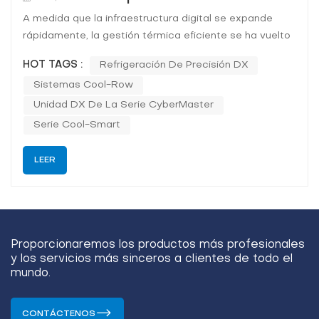
A medida que la infraestructura digital se expande
rápidamente, la gestión térmica eficiente se ha vuelto
fundamental para garantizar la estabilidad y la
HOT TAGS :
Refrigeración De Precisión DX
longevidad de las operaciones de TI. En Coolnet,
Sistemas Cool-Row
continuamos liderando el desarrollo de tecnologías de
enfriamiento de precisión que brindan soluc...
Unidad DX De La Serie CyberMaster
Serie Cool-Smart
LEER
Proporcionaremos los productos más profesionales
y los servicios más sinceros a clientes de todo el
mundo.
CONTÁCTENOS