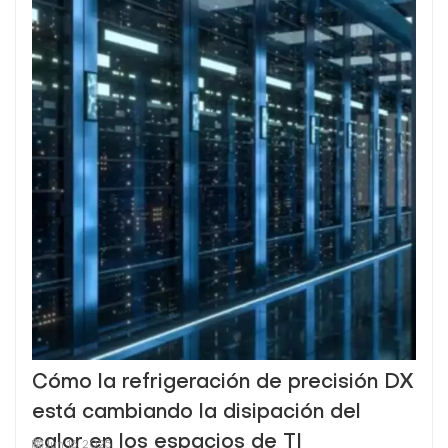
Cómo la refrigeración de precisión DX
está cambiando la disipación del
calor en los espacios de TI
Jun 16, 2025