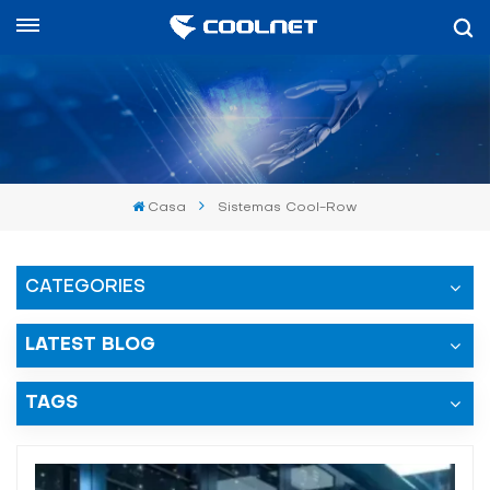
Español
English
中文
Casa
Sistemas Cool-Row
العربية
español
CATEGORIES
LATEST BLOG
TAGS