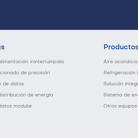
gs
Producto
limentación ininterrumpida
Aire acondici
icionado de precisión
Refrigeración 
o de datos
Solución inte
istribución de energía
Sistema de en
datos modular
Otros equipos