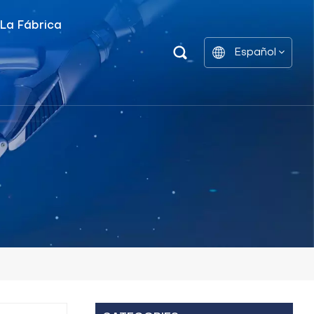
 La Fábrica
Español
Unidad De Distribución De Energía Inteligente
Estantes De Gabinetes De Batería
English
中文
العربية
español