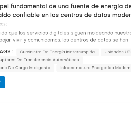
apel fundamental de una fuente de energía d
aldo confiable en los centros de datos mode
 2025
da que los servicios digitales siguen moldeando nuestr
bajar, vivir y comunicarnos, los centros de datos se han
tido en la infraestructura central de esta transformaci
AGS :
Suministro De Energía Ininterrumpida
Unidades U
porten plataformas en la nube, inteligencia artificial,
ruptores De Transferencia Automáticos
cciones en línea o comunicaci...
ibrio De Carga Inteligente
Infraestructura Energética Modern
R