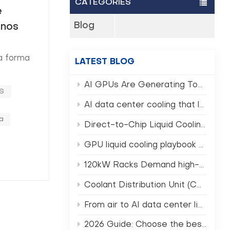
CATEGORIES
e
Blog
rnos
a forma
LATEST BLOG
ón. Ya sea
AI GPUs Are Generating Too Much Heat — Can Traditional Data Centers Still Survive? (AI GPU Rack Cooling)
PS
AI data center cooling that lowers PUE and TCO
a
Direct-to-Chip Liquid Cooling in 2026 What Operators Must Know
GPU liquid cooling playbook for NVIDIA Rubin era clusters
120kW Racks Demand high-density data center cooling Not Air
Coolant Distribution Unit (CDU) selection for AI HPC racks
From air to AI data center liquid cooling in 2026
2026 Guide: Choose the best CDU for data center AI racks