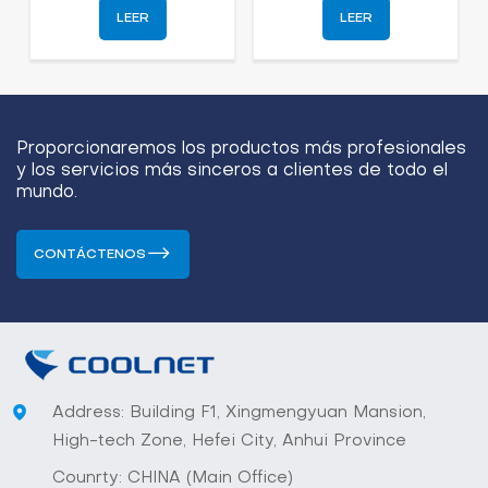
MetaRack-Micro
centros de datos
LEER
LEER
y soluciones de
sala de
servidores
Proporcionaremos los productos más profesionales
y los servicios más sinceros a clientes de todo el
mundo.
CONTÁCTENOS
Address: Building F1, Xingmengyuan Mansion,
High-tech Zone, Hefei City, Anhui Province
Counrty: CHINA (Main Office)