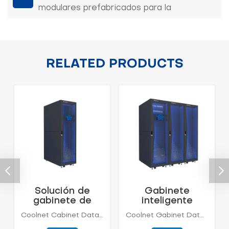
modulares prefabricados para la
implementación escalable
RELATED PRODUCTS
Solución de
Gabinete
gabinete de
inteligente
centro de datos
integrado de
Coolnet Cabinet Data Center es un gabinete integrado que contiene un sistema de refrigeración, un sistema de energía, un sistema de monitoreo y un sistema de rack, etc. Cada vez hay más microcentros de datos y se ha enfrentado al dilema de que es difícil unificar la planificación, la construcción y gestión de operaciones. El gabinete integrado integra profundamente los productos de infraestructura del centro de datos, incluidos múltiples subsistemas como UPS, distribución de energía, refrigeración, gabinetes y protección contra incendios, e implementa la gestión general de todo el sistema a través del sistema de monitoreo.
Coolnet Gabinet Data Center es un gabinete integrado que contiene sistema de enfriamiento, sistema de energía, sistema de monitoreo y sistema de bastidor, etc. Hay más y más centros de datos micro, y ha estado enfrentando el dilema de que es difícil unificar la planificación, construcción y gestión de operaciones. El gabinete integrado integra profundamente los productos de infraestructura del centro de datos, incluidos múltiples subsistemas como UPS, distribución de energía, refrigeración, gabinetes y protección contra incendios, e implementa la gestión general de todo el sistema a través del sistema de monitoreo.
integrado
Coolnet para