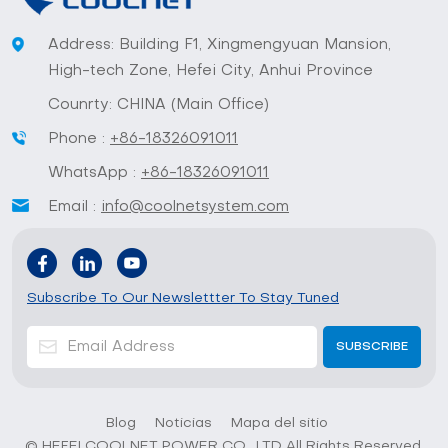
Address: Building F1, Xingmengyuan Mansion,
High-tech Zone, Hefei City, Anhui Province
Counrty: CHINA (Main Office)
Phone :
+86-18326091011
WhatsApp :
+86-18326091011
Email :
info@coolnetsystem.com
Subscribe To Our Newslettter To Stay Tuned
Blog
Noticias
Mapa del sitio
© HEFEI COOLNET POWER CO., LTD All Rights Reserved.