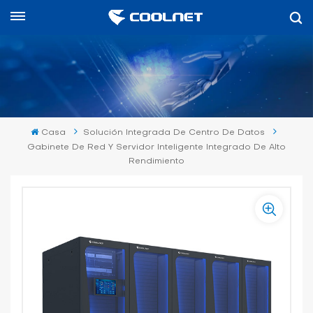
Español
English
中文
Casa
Solución Integrada De Centro De Datos
العربية
Gabinete De Red Y Servidor Inteligente Integrado De Alto
Rendimiento
español