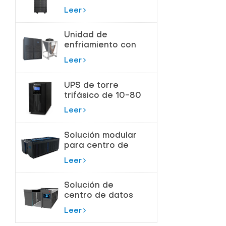
180kVA para
Leer
Centros de Datos
Unidad de
enfriamiento con
bomba de flúor
Leer
para control de
temperatura de
UPS de torre
precisión
trifásico de 10-80
KVA para
Leer
protección de
alta potencia
Solución modular
para centro de
datos de sala de
Leer
servidores
Solución de
centro de datos
modular
Leer
inteligente todo
en uno