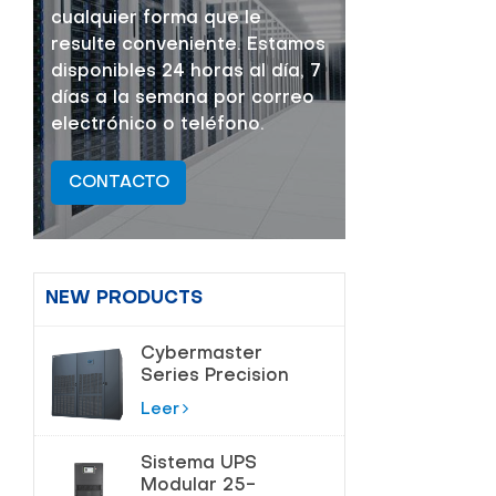
cualquier forma que le
resulte conveniente. Estamos
disponibles 24 horas al día, 7
días a la semana por correo
electrónico o teléfono.
CONTACTO
NEW PRODUCTS
Cybermaster
Series Precision
Air
Leer
acondicionamiento
20-200kW
Sistema UPS
Modular 25-