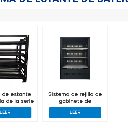
 de estante
Sistema de rejilla de
ía de la serie
gabinete de
N-ES
almacenamiento de
LEER
LEER
batería de respaldo
de UPS