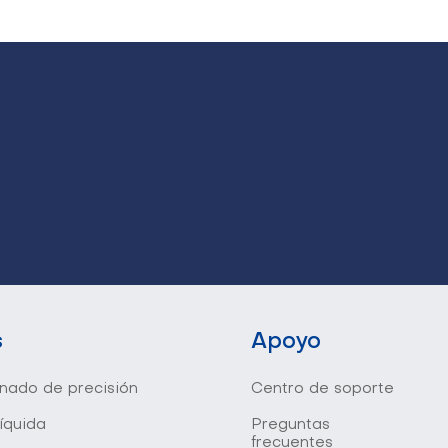
s
Apoyo
onado de precisión
Centro de soporte
líquida
Preguntas
frecuentes