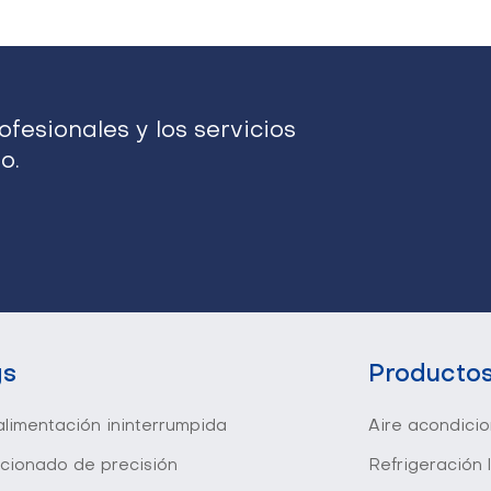
fesionales y los servicios
o.
gs
Producto
limentación ininterrumpida
Aire acondici
icionado de precisión
Refrigeración 