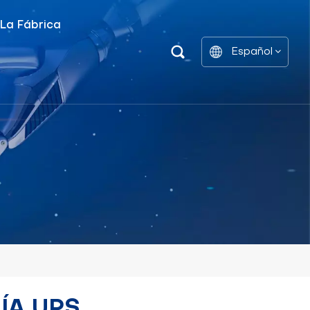
 La Fábrica
Español
Unidad De Distribución De Energía Inteligente
Estantes De Gabinetes De Batería
English
中文
العربية
español
ÍA UPS