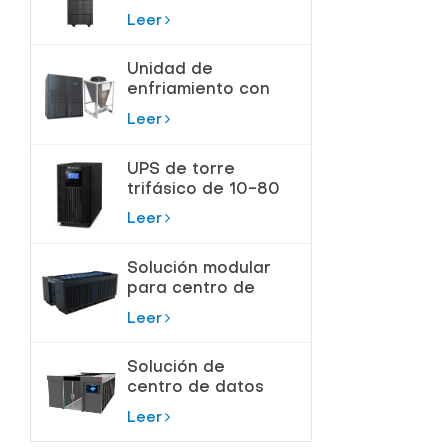
180kVA para
Leer
Centros de Datos
Unidad de
enfriamiento con
bomba de flúor
Leer
para control de
temperatura de
UPS de torre
precisión
trifásico de 10-80
KVA para
Leer
protección de
alta potencia
Solución modular
para centro de
datos de sala de
Leer
servidores
Solución de
centro de datos
modular
Leer
inteligente todo
en uno