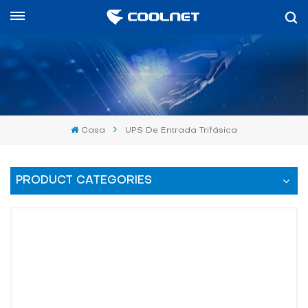
Español
English
中文
Casa
UPS De Entrada Trifásica
العربية
español
PRODUCT CATEGORIES