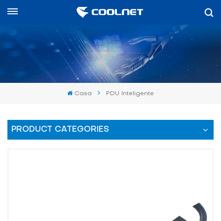
Español
English
中文
Casa
PDU Inteligente
العربية
español
PRODUCT CATEGORIES