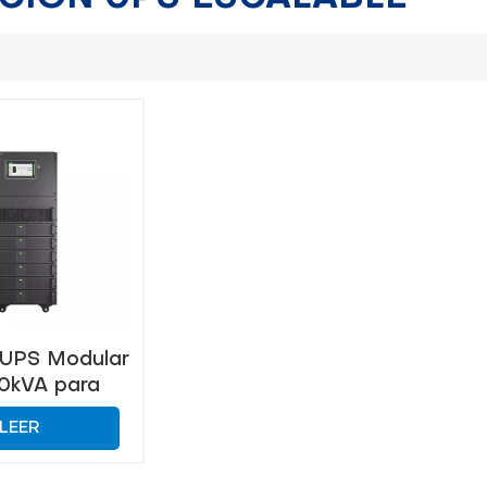
 UPS Modular
0kVA para
s de Datos
LEER