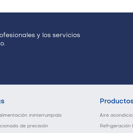
fesionales y los servicios
o.
gs
Producto
limentación ininterrumpida
Aire acondici
icionado de precisión
Refrigeración 