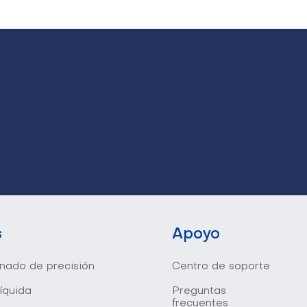
s
Apoyo
onado de precisión
Centro de soporte
líquida
Preguntas
frecuentes