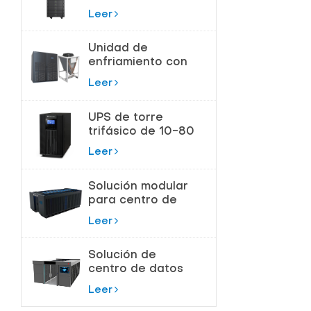
180kVA para
Leer
Centros de Datos
Unidad de
enfriamiento con
bomba de flúor
Leer
para control de
temperatura de
UPS de torre
precisión
trifásico de 10-80
KVA para
Leer
protección de
alta potencia
Solución modular
para centro de
datos de sala de
Leer
servidores
Solución de
centro de datos
modular
Leer
inteligente todo
en uno