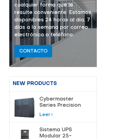
cualquier forma que le
resulte conveniente. Estamos
disponibles 24 horas al día, 7
días a la semana por correo
electrónico o teléfono.
CONTACTO
NEW PRODUCTS
Cybermaster
Series Precision
Air
Leer
acondicionamiento
20-200kW
Sistema UPS
Modular 25-