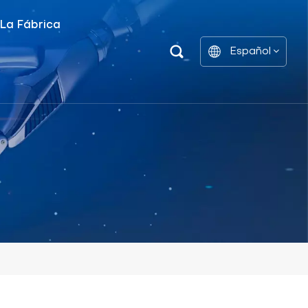
 La Fábrica
Español
Unidad De Distribución De Energía Inteligente
Estantes De Gabinetes De Batería
English
中文
العربية
español