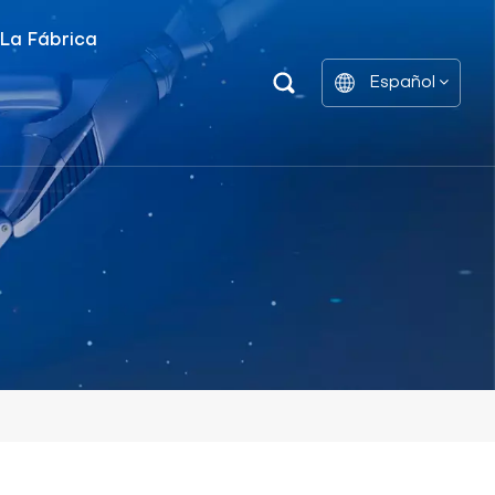
 La Fábrica
Español
Unidad De Distribución De Energía Inteligente
Estantes De Gabinetes De Batería
English
中文
العربية
español