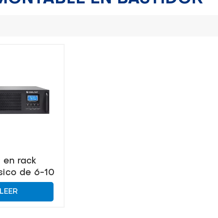
 en rack
ico de 6-10
 respaldo de
LEER
a confiable