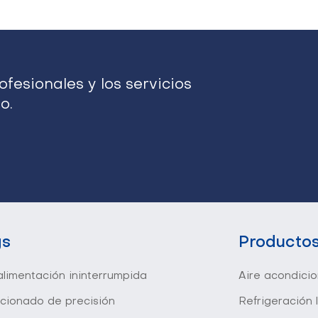
fesionales y los servicios
o.
gs
Producto
limentación ininterrumpida
Aire acondici
icionado de precisión
Refrigeración 