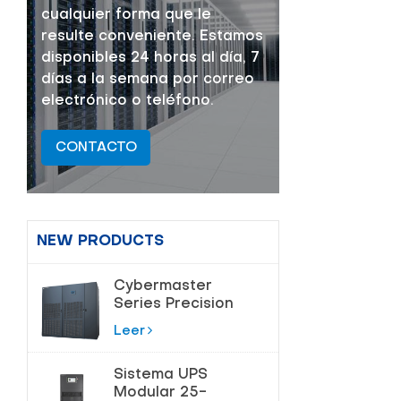
cualquier forma que le
resulte conveniente. Estamos
disponibles 24 horas al día, 7
días a la semana por correo
electrónico o teléfono.
CONTACTO
NEW PRODUCTS
Cybermaster
Series Precision
Air
Leer
acondicionamiento
20-200kW
Sistema UPS
Modular 25-