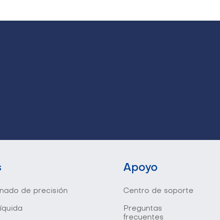
s
Apoyo
onado de precisión
Centro de soporte
líquida
Preguntas
frecuentes