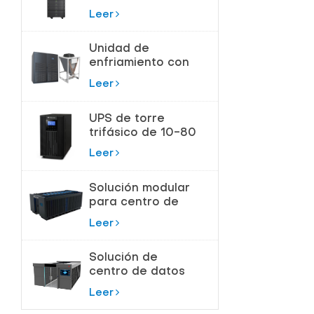
180kVA para
Leer
Centros de Datos
Unidad de
enfriamiento con
bomba de flúor
Leer
para control de
temperatura de
UPS de torre
precisión
trifásico de 10-80
KVA para
Leer
protección de
alta potencia
Solución modular
para centro de
datos de sala de
Leer
servidores
Solución de
centro de datos
modular
Leer
inteligente todo
en uno