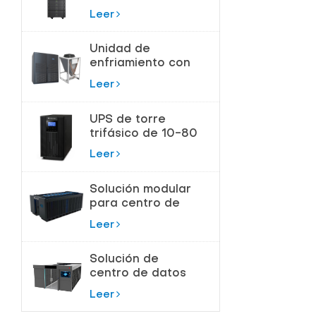
180kVA para
Leer
Centros de Datos
Unidad de
enfriamiento con
bomba de flúor
Leer
para control de
temperatura de
UPS de torre
precisión
trifásico de 10-80
KVA para
Leer
protección de
alta potencia
Solución modular
para centro de
datos de sala de
Leer
servidores
Solución de
centro de datos
modular
Leer
inteligente todo
en uno