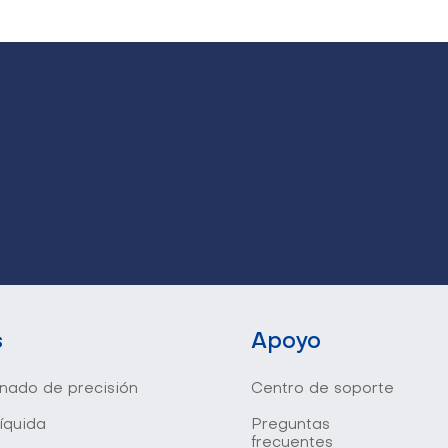
s
Apoyo
onado de precisión
Centro de soporte
líquida
Preguntas
frecuentes