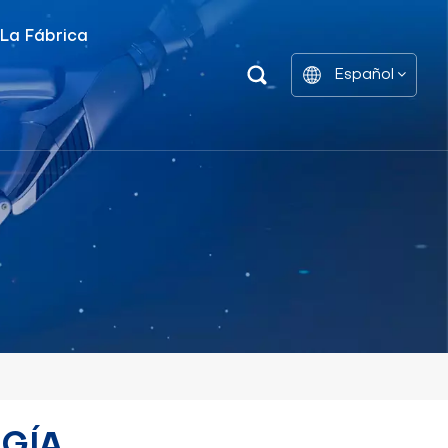
 La Fábrica
Español
Unidad De Distribución De Energía Inteligente
Estantes De Gabinetes De Batería
English
中文
العربية
español
RGÍA