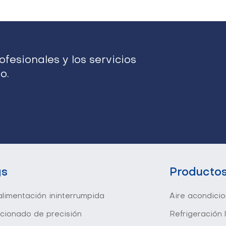
fesionales y los servicios
o.
gs
Producto
limentación ininterrumpida
Aire acondici
icionado de precisión
Refrigeración 