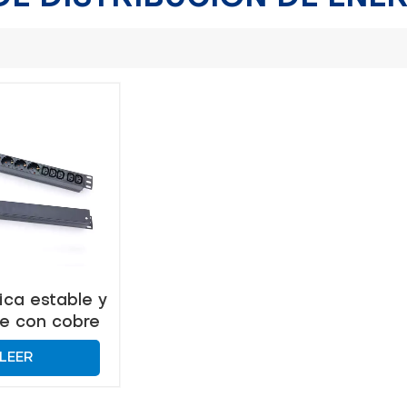
ca estable y
te con cobre
 pureza para
LEER
s de datos