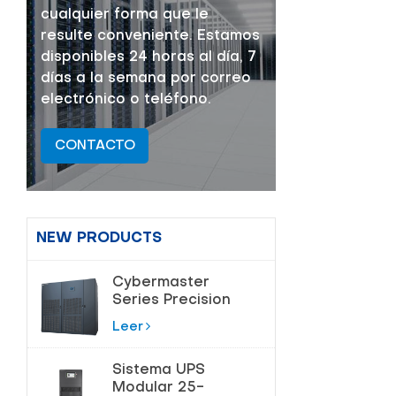
cualquier forma que le
resulte conveniente. Estamos
disponibles 24 horas al día, 7
días a la semana por correo
electrónico o teléfono.
CONTACTO
NEW PRODUCTS
Cybermaster
Series Precision
Air
Leer
acondicionamiento
20-200kW
Sistema UPS
Modular 25-