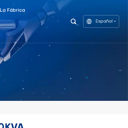
 La Fábrica
Español
Unidad De Distribución De Energía Inteligente
Estantes De Gabinetes De Batería
English
中文
العربية
español
00KVA