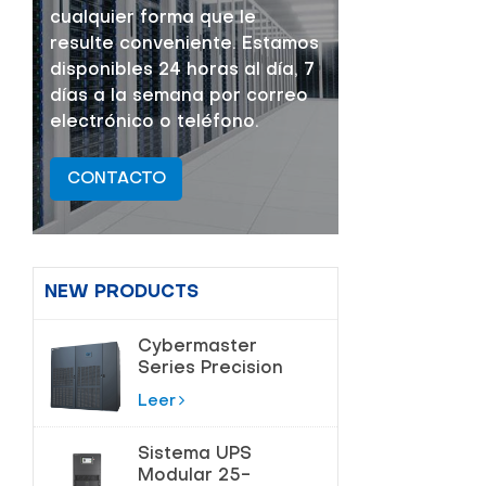
cualquier forma que le
resulte conveniente. Estamos
disponibles 24 horas al día, 7
días a la semana por correo
electrónico o teléfono.
CONTACTO
NEW PRODUCTS
Cybermaster
Series Precision
Air
Leer
acondicionamiento
20-200kW
Sistema UPS
Modular 25-