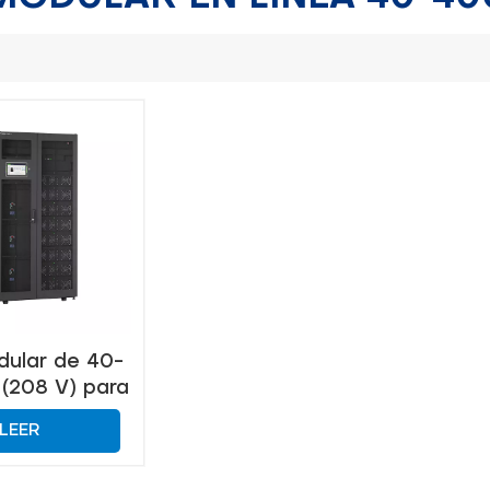
ular de 40-
(208 V) para
ructura de TI
LEER
y
unicaciones