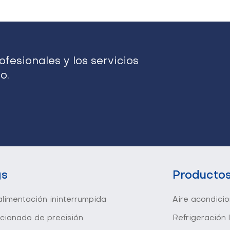
fesionales y los servicios
o.
gs
Producto
limentación ininterrumpida
Aire acondici
icionado de precisión
Refrigeración 