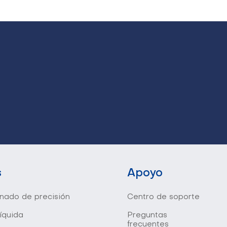
s
Apoyo
onado de precisión
Centro de soporte
líquida
Preguntas
frecuentes