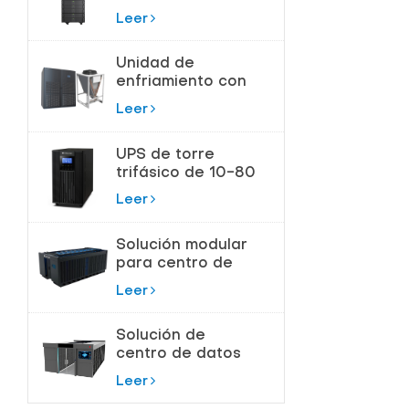
180kVA para
Leer
Centros de Datos
Unidad de
enfriamiento con
bomba de flúor
Leer
para control de
temperatura de
UPS de torre
precisión
trifásico de 10-80
KVA para
Leer
protección de
alta potencia
Solución modular
para centro de
datos de sala de
Leer
servidores
Solución de
centro de datos
modular
Leer
inteligente todo
en uno