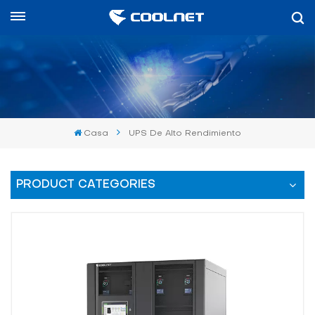
Español
English
中文
Casa
UPS De Alto Rendimiento
العربية
español
PRODUCT CATEGORIES