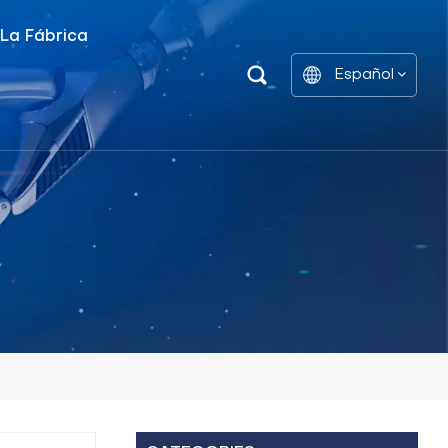
 La Fábrica
Español
Unidad De Distribución De Energía Inteligente
Estantes De Gabinetes De Batería
English
中文
العربية
español