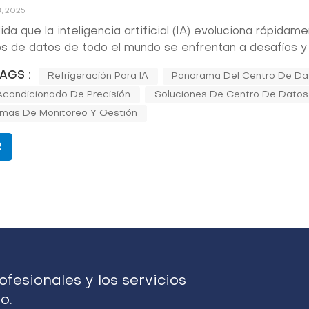
, 2025
da que la inteligencia artificial (IA) evoluciona rápidame
s de datos de todo el mundo se enfrentan a desafíos y
nidades sin precedentes. El aumento de las cargas de 
AGS :
Refrigeración Para IA
Panorama Del Centro De Da
á llevando la infraestructura de los centros de datos al lí
Acondicionado De Precisión
Soluciones De Centro De Datos
quiere soluciones...
emas De Monitoreo Y Gestión
R
fesionales y los servicios
o.