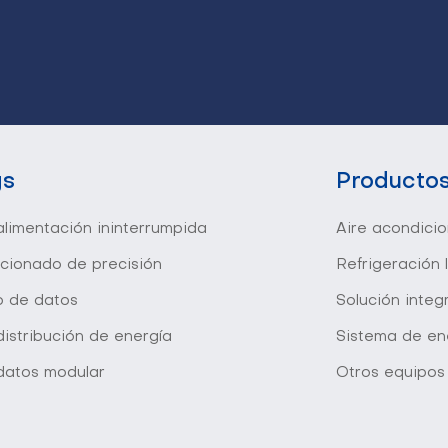
gs
Producto
limentación ininterrumpida
Aire acondici
icionado de precisión
Refrigeración 
o de datos
Solución inte
istribución de energía
Sistema de en
datos modular
Otros equipos