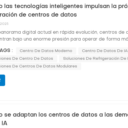
 las tecnologías inteligentes impulsan la pr
ración de centros de datos
, 2025
panorama digital actual en rápida evolución, centros de
ntran bajo una enorme presión para operar de forma m
nte, segura y sostenible. A medida que el volumen de da
AGS :
Centro De Datos Moderno
Centro De Datos De IA
a de servicios en tiempo real siguen creciendo, los o
ciones De Centro De Datos
Soluciones De Refrigeración De 
sión de futuro están ado...
ciones De Centros De Datos Modulares
R
 se adaptan los centros de datos a las de
 IA