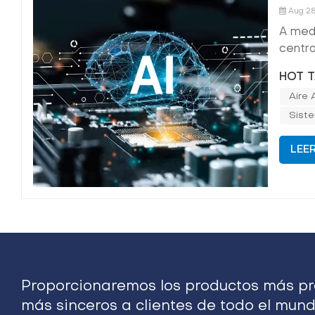
Aug 28
A medi
centro
oportu
HOT T
IA est
Aire 
que re
Sist
LEE
Proporcionaremos los productos más pro
más sinceros a clientes de todo el mund