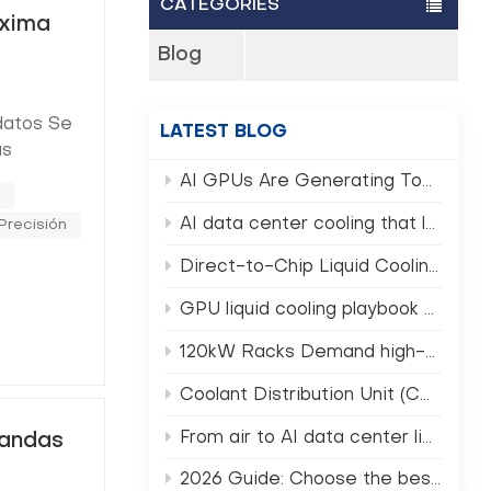
CATEGORIES
óxima
Blog
 datos Se
LATEST BLOG
ás
tos y la
AI GPUs Are Generating Too Much Heat — Can Traditional Data Centers Still Survive? (AI GPU Rack Cooling)
peradores
AI data center cooling that lowers PUE and TCO
Precisión
Direct-to-Chip Liquid Cooling in 2026 What Operators Must Know
GPU liquid cooling playbook for NVIDIA Rubin era clusters
120kW Racks Demand high-density data center cooling Not Air
Coolant Distribution Unit (CDU) selection for AI HPC racks
From air to AI data center liquid cooling in 2026
mandas
2026 Guide: Choose the best CDU for data center AI racks