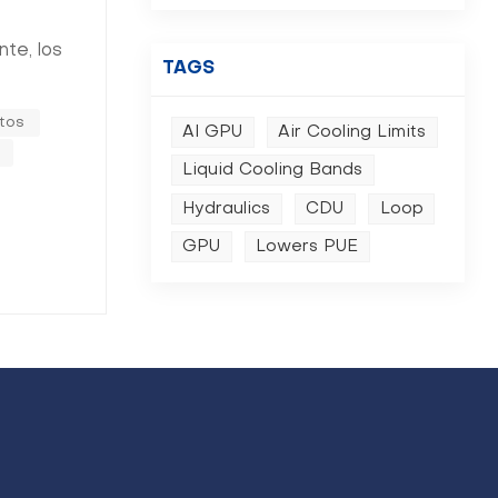
nte, los
TAGS
trabajo de
tos
mite, lo
AI GPU
Air Cooling Limits
Liquid Cooling Bands
Hydraulics
CDU
Loop
GPU
Lowers PUE