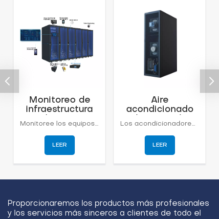
Monitoreo de
Aire
infraestructura
acondicionado
Coolnet Smart
de precisión
Monitoree los equipos de energía, el entorno, los videos y el control de acceso en el centro de datos, y administre los equipos de forma remota. Gestione los equipos del centro de datos y la predicción de riesgos, y planifique las funciones de activos, capacidad, eficiencia energética, gestión de operación y mantenimiento, y análisis de datos. Ayude al personal de mantenimiento a comprender el estado operativo del centro de datos y las condiciones de los equipos en tiempo real, realice una planificación precisa y garantice el desarrollo seguro, eficiente y sostenible del centro de datos.
Los acondicionadores de aire de precisión Row de la serie CRA están diseñados para salas de máquinas de alta densidad de calor y configuraciones de micromódulos, y pueden integrar componentes de bombas de flúor para lograr el objetivo de ahorro de energía. Puede enfriarse cerca de la fuente de calor, reducir la distancia entre el suministro y el aire de retorno, aumentar la temperatura del aire de retorno y ajustar la salida de la capacidad de enfriamiento con el cambio de carga, presentando una alta relación de calor aparente y una alta relación de eficiencia energética. Diseño de conversión de frecuencia total, con válvula de expansión electrónica para ajustar con precisión el caudal para adaptarse a diferentes cambios de carga.
DCIM
serie Cool Row
30~60KW
LEER
LEER
Proporcionaremos los productos más profesionales
y los servicios más sinceros a clientes de todo el