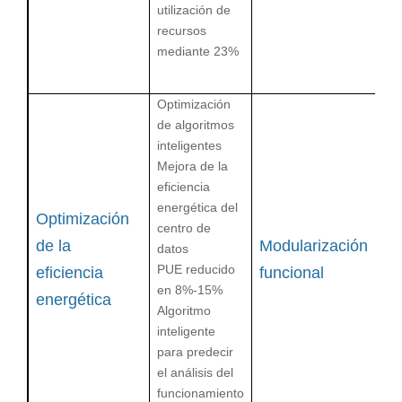
tr
utilización de
c
recursos
In
mediante
23%
de
ef
Optimización
de algoritmos
inteligentes
Mejora de la
AP
eficiencia
di
energética del
al
Optimización
centro de
m
de la
Modularización
datos
C
PUE reducido
pe
eficiencia
funcional
en
8%
-15%
ot
energética
Algoritmo
Fa
inteligente
se
para predecir
ce
el análisis del
funcionamiento