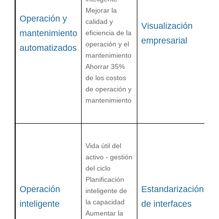
R
Mejorar la
Vi
Operación y
calidad y
Visualización
de
mantenimiento
eficiencia de la
lo
empresarial
operación y el
automatizados
op
mantenimiento
ce
Ahorrar
35%
da
de los costos
Re
de operación y
ca
mantenimiento
ge
de
Pu
R
Vida útil del
un
activo
-
gestión
P
del ciclo
c
Planificación
si
Operación
Estandarización
inteligente de
Si
la capacidad
inteligente
de interfaces
m
Aumentar la