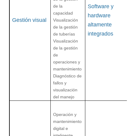
Software y
de la
So
capacidad
ac
hardware
Gestión visual
Visualización
di
altamente
de la gestión
es
integrados
de tuberías
A
Visualización
in
de la gestión
su
de
c
operaciones y
fu
mantenimiento
es
Diagnóstico de
fallos y
visualización
del manejo
Pl
ge
Operación y
mo
mantenimiento
we
digital e
es
inteligente