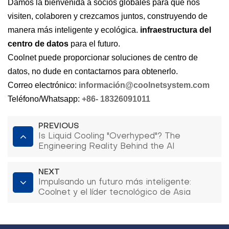
Damos la bienvenida a socios globales para que nos
visiten, colaboren y crezcamos juntos, construyendo de
manera más inteligente y ecológica.
infraestructura del
centro de datos
para el futuro.
Coolnet puede proporcionar soluciones de centro de
datos, no dude en contactarnos para obtenerlo.
Correo electrónico:
información
@coolnet
s
y
s
t
e
m
.com
Teléfono/Whatsapp:
+86-
18326091011
PREVIOUS
Is Liquid Cooling "Overhyped"? The
Engineering Reality Behind the AI
Heatwave
NEXT
Impulsando un futuro más inteligente:
Coolnet y el líder tecnológico de Asia
Central forjan un camino de innovación en
la nube