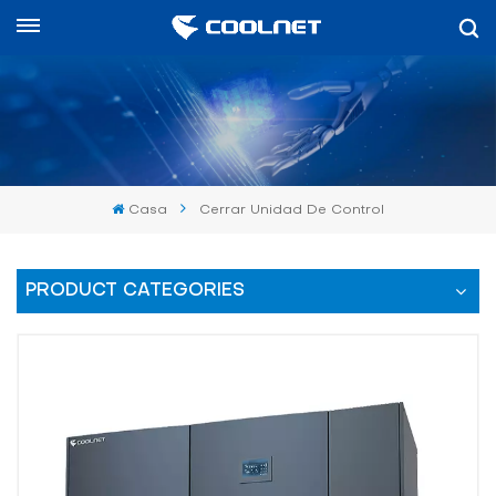
Español
English
中文
Casa
Cerrar Unidad De Control
العربية
español
PRODUCT CATEGORIES